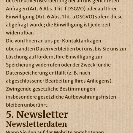
der effektiven Bearbeitung der an uns gerichteten
Anfragen (Art. 6 Abs. 1 lit. f DSGVO) oder auf Ihrer
Einwilligung (Art. 6 Abs. 1 lit. a DSGVO) sofern diese
abgefragt wurde; die Einwilligung ist jederzeit
widerrufbar.
Die von Ihnen an uns per Kontaktanfragen
übersandten Daten verbleiben bei uns, bis Sie uns zur
Löschung auffordern, Ihre Einwilligung zur
Speicherung widerrufen oder der Zweck für die
Datenspeicherung entfällt (z. B. nach
abgeschlossener Bearbeitung Ihres Anliegens).
Zwingende gesetzliche Bestimmungen –
insbesondere gesetzliche Aufbewahrungsfristen –
bleiben unberührt.
5. Newsletter
Newsletter­daten
Wenn Sie den auf der Website angebotenen